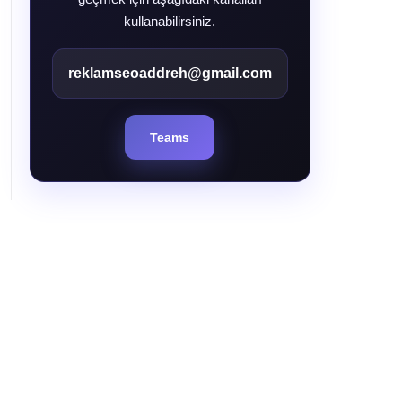
kullanabilirsiniz.
reklamseoaddreh@gmail.com
Teams